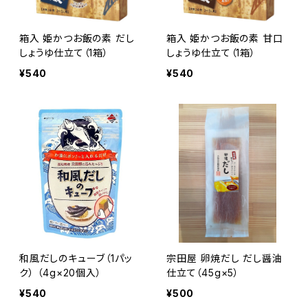
箱入 姫かつお飯の素 だし
箱入 姫かつお飯の素 甘口
しょうゆ仕立て（1箱）
しょうゆ仕立て（1箱）
¥540
¥540
和風だしのキューブ（1パッ
宗田屋 卵焼だし だし醤油
ク） （4g×20個入）
仕立て（45g×5）
¥540
¥500