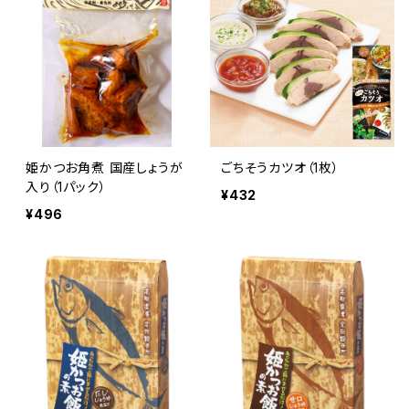
姫かつお角煮 国産しょうが
ごちそうカツオ（1枚）
入り（1パック）
¥432
¥496