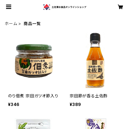
ホーム
商品一覧
のり佃煮 宗田ガツオ節入り
宗田節が香る土佐酢
¥346
¥389