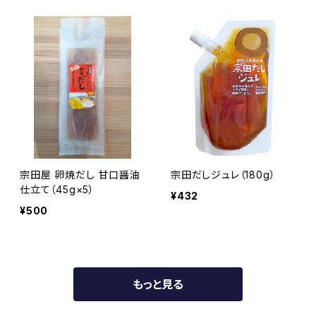
宗田屋 卵焼だし 甘口醤油
宗田だしジュレ（180g）
仕立て（45g×5）
¥432
¥500
もっと見る